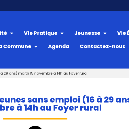
ité
Vie Pratique
Jeunesse
Vie
a Commune
Agenda
Contactez-nous
à 29 ans) mardi 15 novembre à 14h au Foyer rural
eunes sans emploi (16 à 29 an
re à 14h au Foyer rural