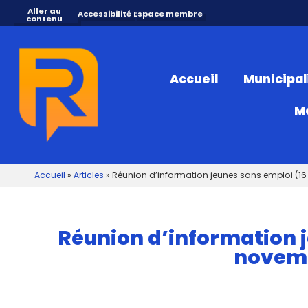
Aller au
Accessibilité
Espace membre
contenu
Accueil
Municipal
M
Accueil
»
Articles
»
Réunion d’information jeunes sans emploi (16 
Réunion d’information j
novemb