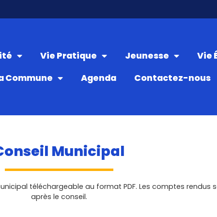
ité
Vie Pratique
Jeunesse
Vie
a Commune
Agenda
Contactez-nous
Conseil Municipal
unicipal téléchargeable au format PDF. Les comptes rendus so
après le conseil.