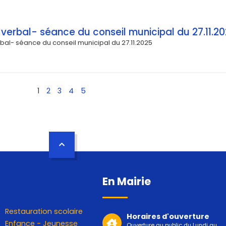
verbal- séance du conseil municipal du 27.11.2
al- séance du conseil municipal du 27.11.2025
1
2
3
4
5
En Mairie
Restauration scolaire
Horaires d'ouverture
Enfance - Jeunesse
Ouverture au public du Lundi au