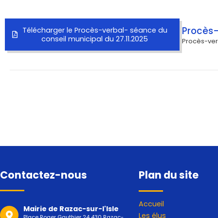
Procès-
Télécharger le Procès-verbal- séance du
conseil municipal du 27.11.2025
Procès-verb
Contactez-nous
Plan du site
Accueil
Mairie de Razac-sur-l'Isle
Les élus
Place Roger Gauthier 24 430 Razac-