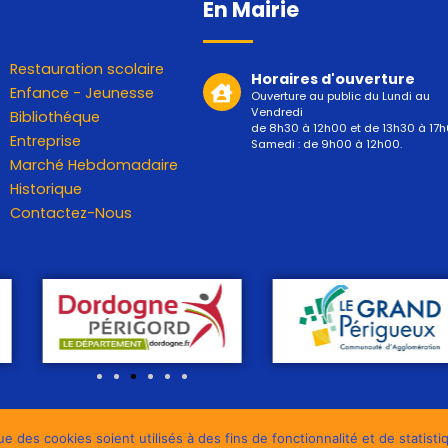
En Mairie
Restauration scolaire
Horaires d'ouverture
Enfance - Jeunesse
Ouverture au public du Lundi au
Vendredi
Bibliothéque
de 8h30 à 12h00 et de 13h30 à 17h
Entreprise
Samedi : de 9h00 à 12h00.
Marché Hebdomadaire
Historique
Contactez-Nous
Politique de confidentialité
–
Mentions légales
e des cookies soient utilisés à des fins de fonctionnalité et de statist