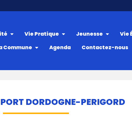
ité
Vie Pratique
Jeunesse
Vie
a Commune
Agenda
Contactez-nous
 SPORT DORDOGNE-PERIGORD