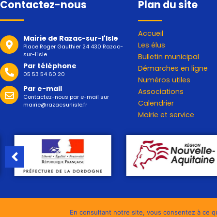
Contactez-nous
Plan du site
Accueil
Mairie de Razac-sur-l'Isle
Les élus
Place Roger Gauthier 24 430 Razac-
sur-l'Isle
Bulletin municipal
Par téléphone
Démarches en ligne
05 53 54 60 20
Numéros utiles
Par e-mail
Associations
Contactez-nous par e-mail sur
Calendrier
mairie@razacsurlisle.fr
Mairie et service
En consultant notre site, vous consentez à ce qu