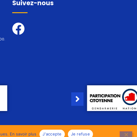
Suivez-nous
00.
iques.
En savoir plus
J'accepte
Je refuse