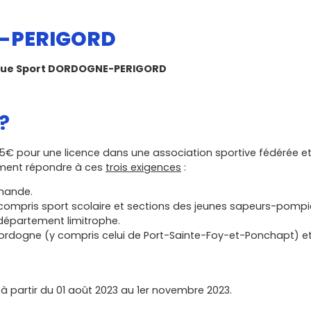
E-PERIGORD
 chèque Sport DORDOGNE-PERIGORD
?
5€ pour une licence dans une association sportive fédérée e
rement répondre à ces
trois exigences
:
emande.
 compris sport scolaire et sections des jeunes sapeurs-pompie
département limitrophe.
 Dordogne (y compris celui de Port-Sainte-Foy-et-Ponchapt) e
artir du 01 août 2023 au 1er novembre 2023.