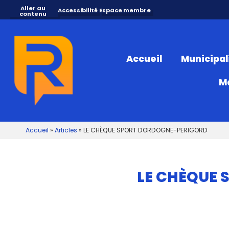
Aller au
Accessibilité
Espace membre
contenu
Accueil
Municipal
M
Accueil
»
Articles
»
LE CHÈQUE SPORT DORDOGNE-PERIGORD
LE CHÈQUE