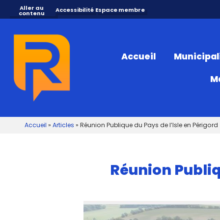
Aller au
Accessibilité
Espace membre
contenu
Accueil
Municipal
M
Accueil
»
Articles
»
Réunion Publique du Pays de l’Isle en Périgord
Réunion Publiq