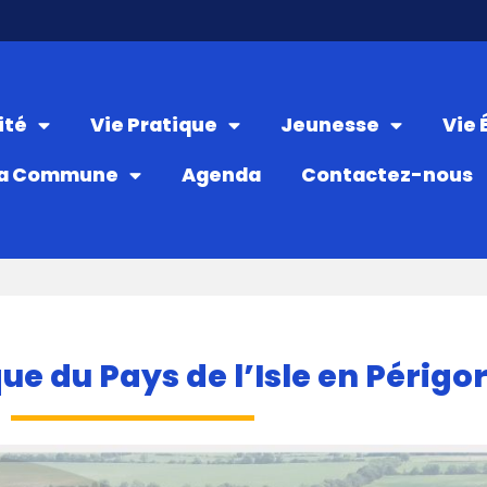
ité
Vie Pratique
Jeunesse
Vie
a Commune
Agenda
Contactez-nous
ue du Pays de l’Isle en Périgo