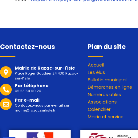
Contactez-nous
Plan du site
Accueil
Mairie de Razac-sur-l'Isle
Les élus
Place Roger Gauthier 24 430 Razac-
sur-l'Isle
Bulletin municipal
Par téléphone
Démarches en ligne
05 53 54 60 20
Numéros utiles
Par e-mail
Associations
Contactez-nous par e-mail sur
Calendrier
mairie@razacsurlisle.fr
Mairie et service