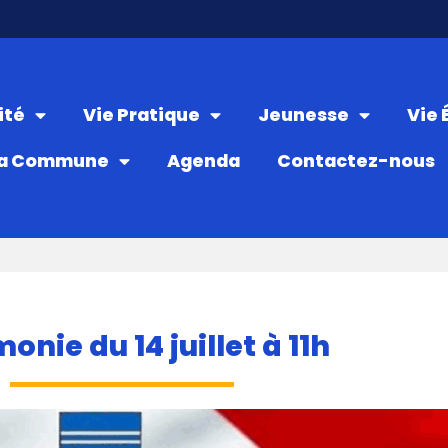
ité
Vie Pratique
Jeunesse
Vie
a Commune
Agenda
Contactez-nous
onie du 14 juillet à 11h