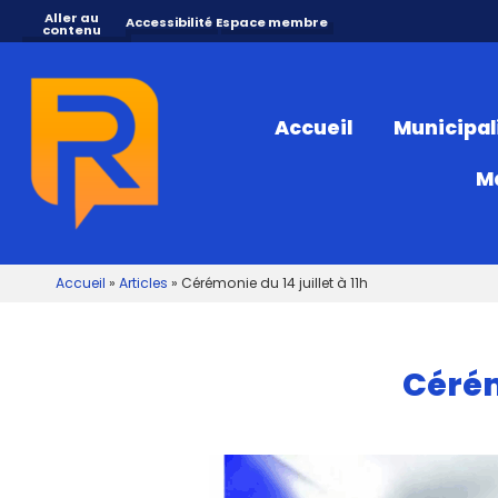
Aller au
Accessibilité
Espace membre
contenu
Accueil
Municipal
M
Accueil
»
Articles
»
Cérémonie du 14 juillet à 11h
Cérém