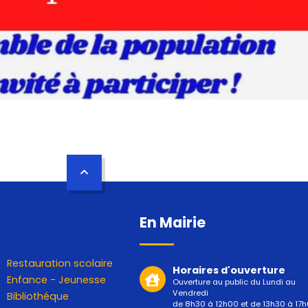
En Mairie
Restauration scolaire
Horaires d'ouverture
Enfance - Jeunesse
Ouverture au public du Lundi au
Vendredi
Bibliothéque
de 8h30 à 12h00 et de 13h30 à 17h