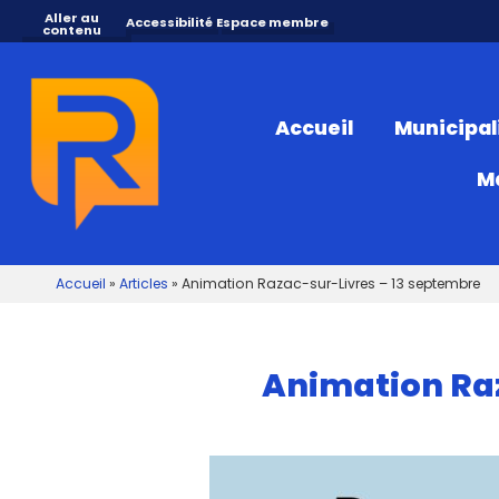
Aller au
Accessibilité
Espace membre
contenu
Accueil
Municipal
M
Accueil
»
Articles
»
Animation Razac-sur-Livres – 13 septembre
Animation Raz