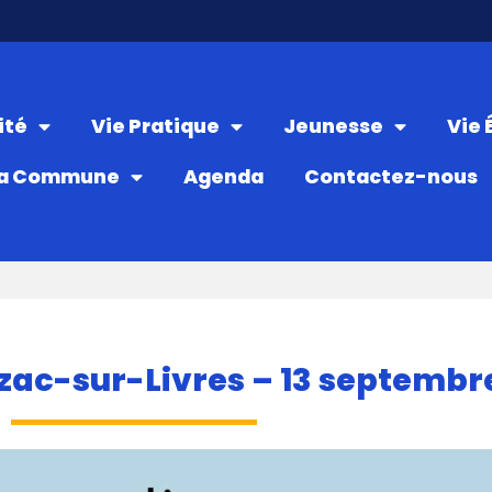
ité
Vie Pratique
Jeunesse
Vie
a Commune
Agenda
Contactez-nous
ac-sur-Livres – 13 septembr