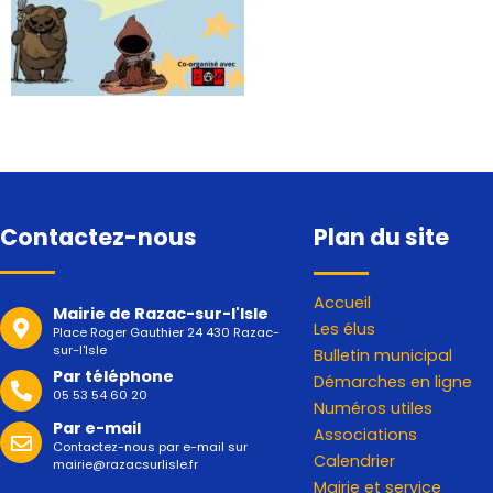
Contactez-nous
Plan du site
Accueil
Mairie de Razac-sur-l'Isle
Les élus
Place Roger Gauthier 24 430 Razac-
sur-l'Isle
Bulletin municipal
Par téléphone
Démarches en ligne
05 53 54 60 20
Numéros utiles
Par e-mail
Associations
Contactez-nous par e-mail sur
Calendrier
mairie@razacsurlisle.fr
Mairie et service