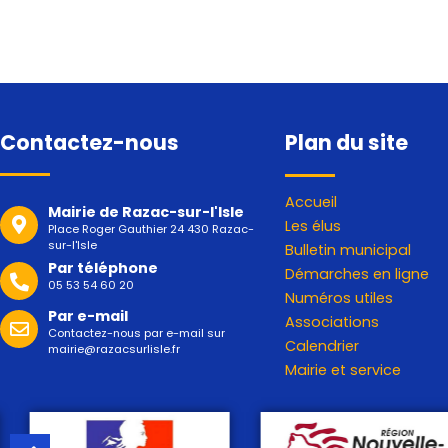
Contactez-nous
Plan du site
Accueil
Mairie de Razac-sur-l'Isle
Les élus
Place Roger Gauthier 24 430 Razac-
sur-l'Isle
Bulletin municipal
Par téléphone
Démarches en ligne
05 53 54 60 20
Numéros utiles
Par e-mail
Associations
Contactez-nous par e-mail sur
Calendrier
mairie@razacsurlisle.fr
Mairie et service