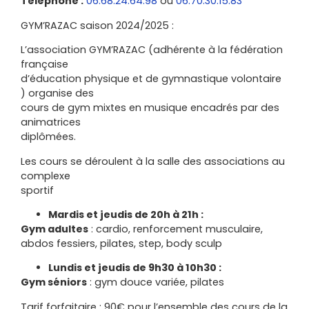
Téléphone :
06.68.24.64.98
ou
06.70.30.15.83
GYM’RAZAC saison 2024/2025 :
L’association GYM’RAZAC (adhérente à la fédération
française
d’éducation physique et de gymnastique volontaire
) organise des
cours de gym mixtes en musique encadrés par des
animatrices
diplômées.
Les cours se déroulent à la salle des associations au
complexe
sportif
Mardis et jeudis de 20h à 21h :
Gym adultes
:
cardio, renforcement musculaire,
abdos fessiers, pilates, step, body sculp
L
undis et
jeudis de 9h30 à 10h30 :
Gym séniors
: gym douce variée, pilates
Tarif forfaitaire
:
90€ pour l’ensemble des cours de la