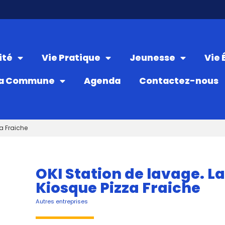
ité
Vie Pratique
Jeunesse
Vie
a Commune
Agenda
Contactez-nous
za Fraiche
OKI Station de lavage. La
Kiosque Pizza Fraiche
Autres entreprises