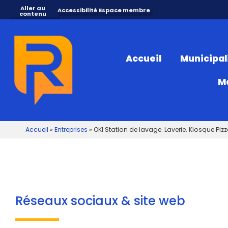
Aller au
Accessibilité
Espace membre
contenu
Accueil
Municipal
M
Accueil
»
Entreprises
»
OKI Station de lavage. Laverie. Kiosque Piz
Réseaux sociaux & site web