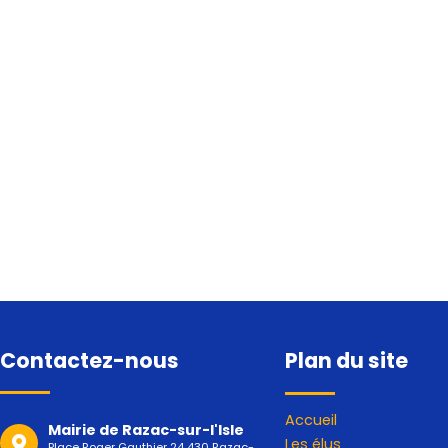
Contactez-nous
Plan du site
Accueil
Mairie de Razac-sur-l'Isle
Les élus
Place Roger Gauthier 24 430 Razac-