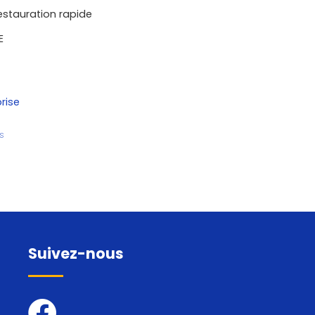
estauration rapide
E
rise
s
Suivez-nous